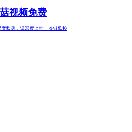
蘑菇视频免费
）